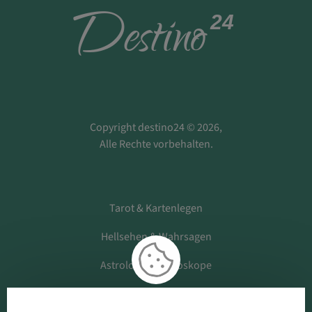
D
estino
24
Copyright destino24 © 2026,
Alle Rechte vorbehalten.
Tarot & Kartenlegen
Hellsehen & Wahrsagen
Astrologie & Horoskope
Medium & Channeling