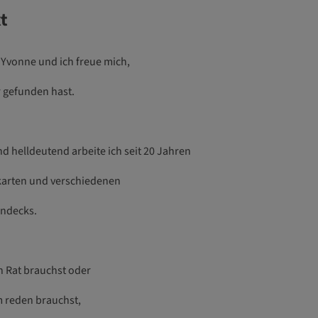
xt
 Yvonne und ich freue mich,
r gefunden hast.
d helldeutend arbeite ich seit 20 Jahren
karten und verschiedenen
endecks.
 Rat brauchst oder
 reden brauchst,