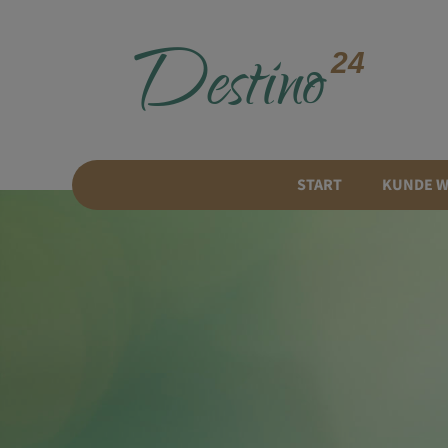
D
estino
24
START
KUNDE 