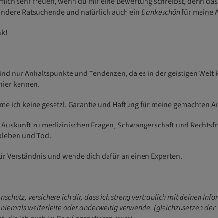
mich sehr freuen, wenn du mir eine Bewertung schreibst, denn das i
 andere Ratsuchende und natürlich auch ein
Dankeschön
für meine A
nk!
nd nur Anhaltspunkte und Tendenzen, da es in der geistigen Welt ke
 hier kennen.
e ich keine gesetzl. Garantie und Haftung für meine gemachten 
e Auskunft zu medizinischen Fragen, Schwangerschaft und Rechtsf
bleben und Tod.
für Verständnis und wende dich dafür an einen Experten.
schutz, versichere ich dir, dass ich streng vertraulich mit deinen Inf
niemals weiterleite oder anderweitig verwende. (gleichzusetzen der