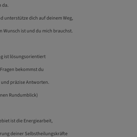
h da.
nd unterstütze dich auf deinem Weg,
in Wunsch ist und du mich brauchst.
g ist lösungsorientiert
e Fragen bekommst du
e und präzise Antworten.
inen Rundumblick)
biet ist die Energiearbeit,
erung deiner Selbstheilungskräfte