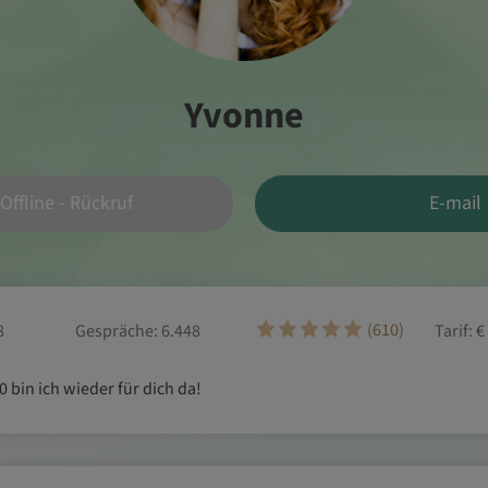
Yvonne
Offline - Rückruf
E-mail
(610)
8
Gespräche: 6.448
Tarif:
€
0 bin ich wieder für dich da!