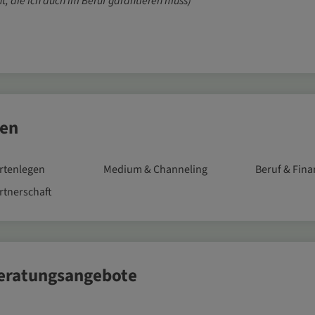
t, die ich auch im Beruf garantieren muss)
ien
rtenlegen
Medium & Channeling
Beruf & Fin
rtnerschaft
Beratungsangebote