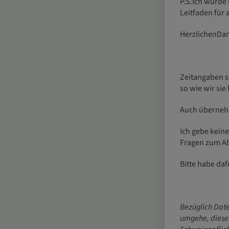
P.S.Ich würde 
Leitfaden für
HerzlichenDa
Zeitangaben si
so wie wir sie
Auch übernehm
Ich gebe kein
Fragen zum A
Bitte habe da
Bezüglich Daten
umgehe, diese 