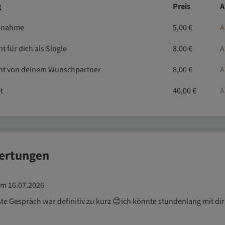
g
Preis
A
Annahme
5,00 €
A
t für dich als Single
8,00 €
A
cht von deinem Wunschpartner
8,00 €
A
t
40,00 €
A
wertungen
am 16.07.2026
te Gespräch war definitiv zu kurz 😊ich könnte stundenlang mit di