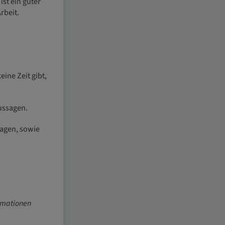
st ein guter
rbeit
.
ine Zeit gibt,
Aussagen.
ragen, sowie
ormationen