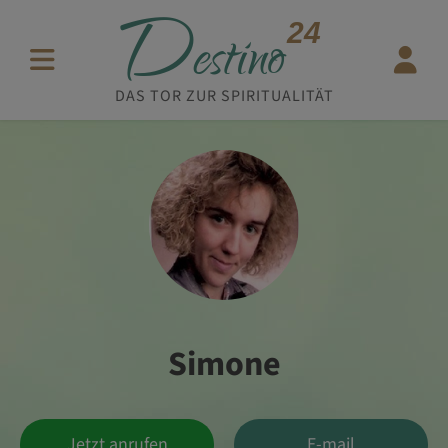
D
24
estino
DAS TOR ZUR SPIRITUALITÄT
Simone
Jetzt anrufen
E-mail