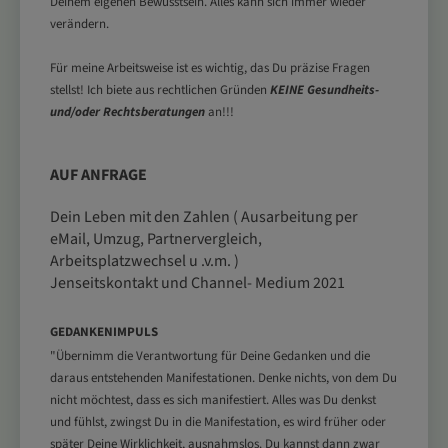
Deinem eigenen Bewusstsein. Alles kann sich immer wieder
verändern.
Für meine Arbeitsweise ist es wichtig, das Du präzise Fragen
stellst! Ich
biete aus rechtlichen Gründen
KEINE Gesundheits-
und/oder Rechtsberatungen
an!!!
AUF ANFRAGE
Dein Leben mit den Zahlen ( Ausarbeitung per
eMail, Umzug, Partnervergleich,
Arbeitsplatzwechsel u .v.m. )
Jenseitskontakt und Channel- Medium 2021
GEDANKENIMPULS
"Übernimm die Verantwortung für Deine Gedanken und die
daraus entstehenden Manifestationen. Denke nichts, von dem Du
nicht möchtest, dass es sich manifestiert. Alles was Du denkst
und fühlst, zwingst Du in die Manifestation, es wird früher oder
später Deine Wirklichkeit, ausnahmslos. Du kannst dann zwar