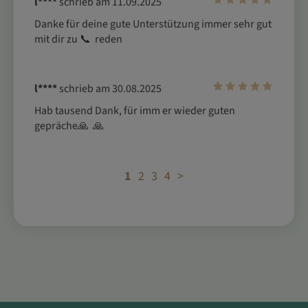
l****
schrieb am 11.09.2025
Danke für deine gute Unterstützung immer sehr gut 
mit dir zu 📞  reden 
l****
schrieb am 30.08.2025
Hab tausend Dank, für imm er wieder guten 
gepräche🙏  🙏 
1
2
3
4
>