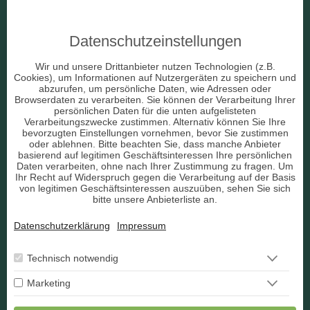
Medium & Channeling
Datenschutzeinstellungen
Beruf & Arbeitsleben
Wir und unsere Drittanbieter nutzen Technologien (z.B.
Cookies), um Informationen auf Nutzergeräten zu speichern und
Liebe & Partnerschaft
abzurufen, um persönliche Daten, wie Adressen oder
Browserdaten zu verarbeiten. Sie können der Verarbeitung Ihrer
persönlichen Daten für die unten aufgelisteten
sonstige Bereiche
Verarbeitungszwecke zustimmen. Alternativ können Sie Ihre
bevorzugten Einstellungen vornehmen, bevor Sie zustimmen
AGB
oder ablehnen. Bitte beachten Sie, dass manche Anbieter
basierend auf legitimen Geschäftsinteressen Ihre persönlichen
Daten verarbeiten, ohne nach Ihrer Zustimmung zu fragen. Um
Ihr Recht auf Widerspruch gegen die Verarbeitung auf der Basis
von legitimen Geschäftsinteressen auszuüben, sehen Sie sich
bitte unsere Anbieterliste an.
Datenschutz
Datenschutzerklärung
Impressum
Impressum
Berater Bewerbung
Technisch notwendig
Marketing
Kontakt