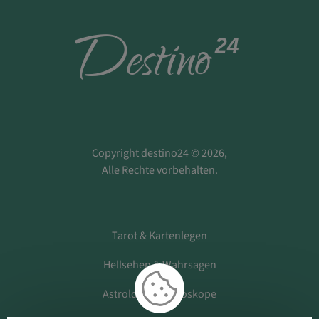
D
estino
24
Copyright destino24 © 2026,
Alle Rechte vorbehalten.
Tarot & Kartenlegen
Hellsehen & Wahrsagen
Astrologie & Horoskope