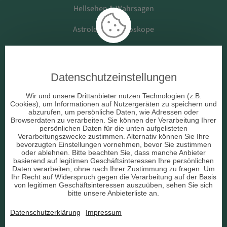
Hellsehen & Wahrsagen
Astrologie & Horoskope
Medium & Channeling
Datenschutzeinstellungen
Beruf & Arbeitsleben
Wir und unsere Drittanbieter nutzen Technologien (z.B.
Cookies), um Informationen auf Nutzergeräten zu speichern und
Liebe & Partnerschaft
abzurufen, um persönliche Daten, wie Adressen oder
Browserdaten zu verarbeiten. Sie können der Verarbeitung Ihrer
persönlichen Daten für die unten aufgelisteten
sonstige Bereiche
Verarbeitungszwecke zustimmen. Alternativ können Sie Ihre
bevorzugten Einstellungen vornehmen, bevor Sie zustimmen
AGB
oder ablehnen. Bitte beachten Sie, dass manche Anbieter
basierend auf legitimen Geschäftsinteressen Ihre persönlichen
Daten verarbeiten, ohne nach Ihrer Zustimmung zu fragen. Um
Ihr Recht auf Widerspruch gegen die Verarbeitung auf der Basis
von legitimen Geschäftsinteressen auszuüben, sehen Sie sich
bitte unsere Anbieterliste an.
Datenschutz
Datenschutzerklärung
Impressum
Impressum