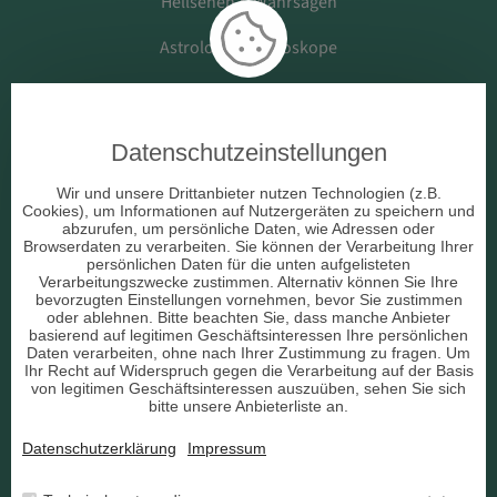
Hellsehen & Wahrsagen
Astrologie & Horoskope
Medium & Channeling
Datenschutzeinstellungen
Beruf & Arbeitsleben
Wir und unsere Drittanbieter nutzen Technologien (z.B.
Cookies), um Informationen auf Nutzergeräten zu speichern und
Liebe & Partnerschaft
abzurufen, um persönliche Daten, wie Adressen oder
Browserdaten zu verarbeiten. Sie können der Verarbeitung Ihrer
persönlichen Daten für die unten aufgelisteten
sonstige Bereiche
Verarbeitungszwecke zustimmen. Alternativ können Sie Ihre
bevorzugten Einstellungen vornehmen, bevor Sie zustimmen
AGB
oder ablehnen. Bitte beachten Sie, dass manche Anbieter
basierend auf legitimen Geschäftsinteressen Ihre persönlichen
Daten verarbeiten, ohne nach Ihrer Zustimmung zu fragen. Um
Ihr Recht auf Widerspruch gegen die Verarbeitung auf der Basis
von legitimen Geschäftsinteressen auszuüben, sehen Sie sich
bitte unsere Anbieterliste an.
Datenschutz
Datenschutzerklärung
Impressum
Impressum