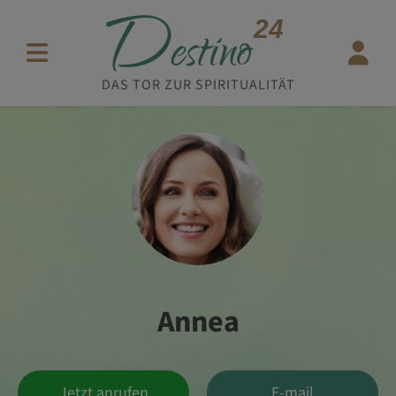
D
24
estino
DAS TOR ZUR SPIRITUALITÄT
Annea
Jetzt anrufen
E-mail