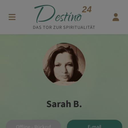
D
24
estino
DAS TOR ZUR SPIRITUALITÄT
Sarah B.
Offline - Rückruf
E-mail