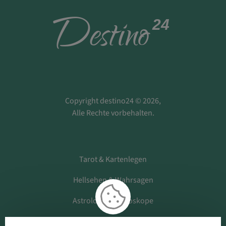
D
estino
24
Copyright destino24 © 2026,
Alle Rechte vorbehalten.
Tarot & Kartenlegen
Hellsehen & Wahrsagen
Astrologie & Horoskope
Medium & Channeling