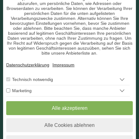
Liebe & Partnerschaft
abzurufen, um persönliche Daten, wie Adressen oder
Browserdaten zu verarbeiten. Sie können der Verarbeitung Ihrer
persönlichen Daten für die unten aufgelisteten
sonstige Bereiche
Verarbeitungszwecke zustimmen. Alternativ können Sie Ihre
bevorzugten Einstellungen vornehmen, bevor Sie zustimmen
AGB
oder ablehnen. Bitte beachten Sie, dass manche Anbieter
basierend auf legitimen Geschäftsinteressen Ihre persönlichen
Daten verarbeiten, ohne nach Ihrer Zustimmung zu fragen. Um
Ihr Recht auf Widerspruch gegen die Verarbeitung auf der Basis
von legitimen Geschäftsinteressen auszuüben, sehen Sie sich
bitte unsere Anbieterliste an.
Datenschutz
Datenschutzerklärung
Impressum
Impressum
Berater Bewerbung
Technisch notwendig
Marketing
Kontakt
Widerruf
Alle akzeptieren
Alle Cookies ablehnen
* Alle angegebenen Preise verstehen sich inkl. der jeweils
gültigen Umsatzsteuer.