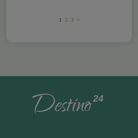
1
2
3
>
D
estino
24