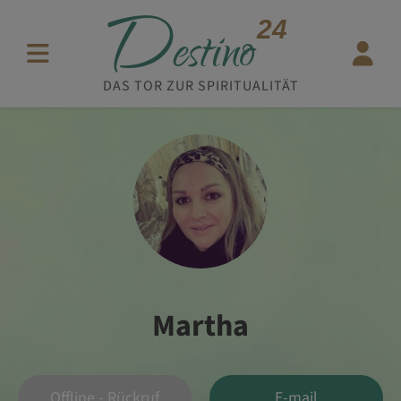
D
24
estino
DAS TOR ZUR SPIRITUALITÄT
Martha
Offline - Rückruf
E-mail