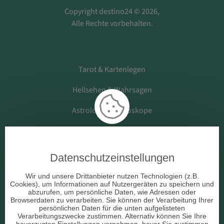
Copyright destino24 © 2026,
Alle Rechte vorbehalten.
Tarot & Kartenlegen
Hellsehen & Wahrsagen
Astrologie & Horoskope
Medium & Channeling
Datenschutzeinstellungen
Beruf & Arbeitsleben
Wir und unsere Drittanbieter nutzen Technologien (z.B.
Cookies), um Informationen auf Nutzergeräten zu speichern und
Liebe & Partnerschaft
abzurufen, um persönliche Daten, wie Adressen oder
Browserdaten zu verarbeiten. Sie können der Verarbeitung Ihrer
persönlichen Daten für die unten aufgelisteten
sonstige Bereiche
Verarbeitungszwecke zustimmen. Alternativ können Sie Ihre