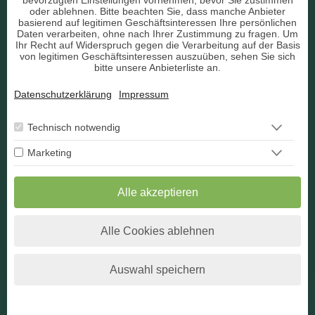
bevorzugten Einstellungen vornehmen, bevor Sie zustimmen
AGB
oder ablehnen. Bitte beachten Sie, dass manche Anbieter
basierend auf legitimen Geschäftsinteressen Ihre persönlichen
Daten verarbeiten, ohne nach Ihrer Zustimmung zu fragen. Um
Ihr Recht auf Widerspruch gegen die Verarbeitung auf der Basis
von legitimen Geschäftsinteressen auszuüben, sehen Sie sich
bitte unsere Anbieterliste an.
Datenschutz
Datenschutzerklärung
Impressum
Impressum
Berater Bewerbung
Technisch notwendig
Marketing
Kontakt
Widerruf
Alle akzeptieren
Alle Cookies ablehnen
* Alle angegebenen Preise verstehen sich inkl. der jeweils
gültigen Umsatzsteuer.
Auswahl speichern
Reguläre Webseite anzeigen