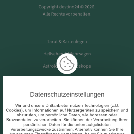
Copyright destino24 © 2026,
Alle Rechte vorbehalten.
Tarot & Kartenlegen
Hellsehen & Wahrsagen
Astrologie & Horoskope
Medium & Channeling
Datenschutzeinstellungen
Beruf & Arbeitsleben
Wir und unsere Drittanbieter nutzen Technologien (z.B.
Cookies), um Informationen auf Nutzergeräten zu speichern und
Liebe & Partnerschaft
abzurufen, um persönliche Daten, wie Adressen oder
Browserdaten zu verarbeiten. Sie können der Verarbeitung Ihrer
persönlichen Daten für die unten aufgelisteten
sonstige Bereiche
Verarbeitungszwecke zustimmen. Alternativ können Sie Ihre