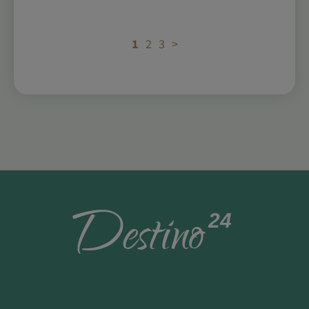
1
2
3
>
D
estino
24