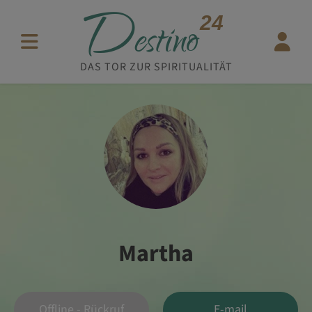
D
24
estino
DAS TOR ZUR SPIRITUALITÄT
Martha
Offline - Rückruf
E-mail