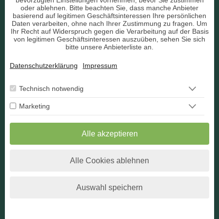
bevorzugten Einstellungen vornehmen, bevor Sie zustimmen
AGB
oder ablehnen. Bitte beachten Sie, dass manche Anbieter
basierend auf legitimen Geschäftsinteressen Ihre persönlichen
Daten verarbeiten, ohne nach Ihrer Zustimmung zu fragen. Um
Ihr Recht auf Widerspruch gegen die Verarbeitung auf der Basis
von legitimen Geschäftsinteressen auszuüben, sehen Sie sich
bitte unsere Anbieterliste an.
Datenschutz
Datenschutzerklärung
Impressum
Impressum
Berater Bewerbung
Technisch notwendig
Marketing
Kontakt
Widerruf
Alle akzeptieren
Alle Cookies ablehnen
* Alle angegebenen Preise verstehen sich inkl. der jeweils
gültigen Umsatzsteuer.
Auswahl speichern
Reguläre Webseite anzeigen