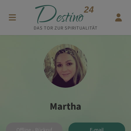
D
24
estino
DAS TOR ZUR SPIRITUALITÄT
Martha
Offline - Rückruf
E-mail