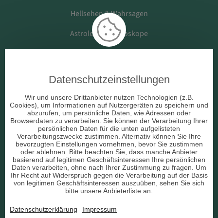
Hellsehen & Wahrsagen
Astrologie & Horoskope
Medium & Channeling
Datenschutzeinstellungen
Beruf & Arbeitsleben
Wir und unsere Drittanbieter nutzen Technologien (z.B.
Cookies), um Informationen auf Nutzergeräten zu speichern und
Liebe & Partnerschaft
abzurufen, um persönliche Daten, wie Adressen oder
Browserdaten zu verarbeiten. Sie können der Verarbeitung Ihrer
persönlichen Daten für die unten aufgelisteten
sonstige Bereiche
Verarbeitungszwecke zustimmen. Alternativ können Sie Ihre
bevorzugten Einstellungen vornehmen, bevor Sie zustimmen
AGB
oder ablehnen. Bitte beachten Sie, dass manche Anbieter
basierend auf legitimen Geschäftsinteressen Ihre persönlichen
Daten verarbeiten, ohne nach Ihrer Zustimmung zu fragen. Um
Ihr Recht auf Widerspruch gegen die Verarbeitung auf der Basis
von legitimen Geschäftsinteressen auszuüben, sehen Sie sich
bitte unsere Anbieterliste an.
Datenschutz
Datenschutzerklärung
Impressum
Impressum