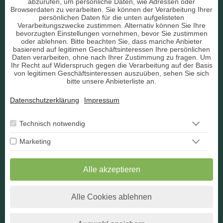
Liebe & Partnerschaft
abzurufen, um persönliche Daten, wie Adressen oder
Browserdaten zu verarbeiten. Sie können der Verarbeitung Ihrer
persönlichen Daten für die unten aufgelisteten
sonstige Bereiche
Verarbeitungszwecke zustimmen. Alternativ können Sie Ihre
bevorzugten Einstellungen vornehmen, bevor Sie zustimmen
AGB
oder ablehnen. Bitte beachten Sie, dass manche Anbieter
basierend auf legitimen Geschäftsinteressen Ihre persönlichen
Daten verarbeiten, ohne nach Ihrer Zustimmung zu fragen. Um
Ihr Recht auf Widerspruch gegen die Verarbeitung auf der Basis
von legitimen Geschäftsinteressen auszuüben, sehen Sie sich
bitte unsere Anbieterliste an.
Datenschutz
Datenschutzerklärung
Impressum
Impressum
Berater Bewerbung
Technisch notwendig
Marketing
Kontakt
Widerruf
Alle akzeptieren
Alle Cookies ablehnen
* Alle angegebenen Preise verstehen sich inkl. der jeweils
gültigen Umsatzsteuer.