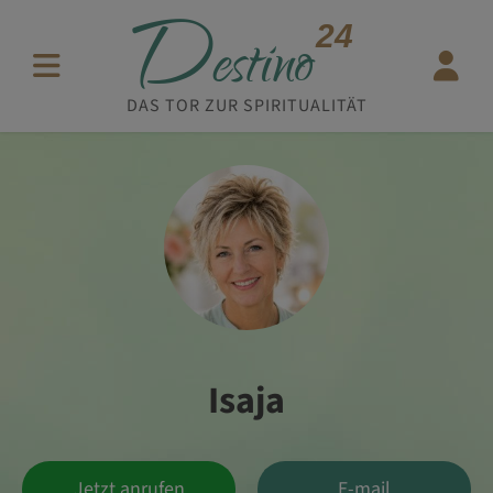
D
24
estino
DAS TOR ZUR SPIRITUALITÄT
Isaja
Jetzt anrufen
E-mail