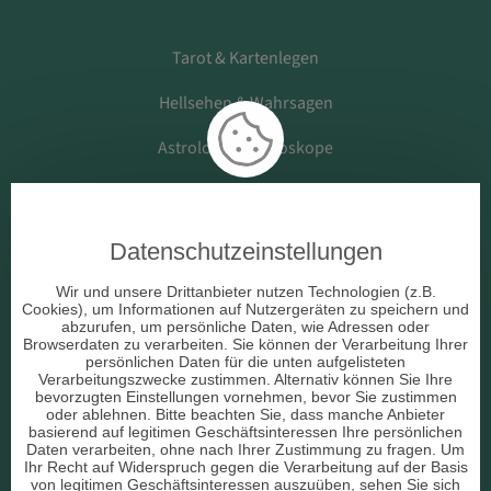
Tarot & Kartenlegen
Hellsehen & Wahrsagen
Astrologie & Horoskope
Medium & Channeling
Datenschutzeinstellungen
Beruf & Arbeitsleben
Wir und unsere Drittanbieter nutzen Technologien (z.B.
Cookies), um Informationen auf Nutzergeräten zu speichern und
Liebe & Partnerschaft
abzurufen, um persönliche Daten, wie Adressen oder
Browserdaten zu verarbeiten. Sie können der Verarbeitung Ihrer
persönlichen Daten für die unten aufgelisteten
sonstige Bereiche
Verarbeitungszwecke zustimmen. Alternativ können Sie Ihre
bevorzugten Einstellungen vornehmen, bevor Sie zustimmen
AGB
oder ablehnen. Bitte beachten Sie, dass manche Anbieter
basierend auf legitimen Geschäftsinteressen Ihre persönlichen
Daten verarbeiten, ohne nach Ihrer Zustimmung zu fragen. Um
Ihr Recht auf Widerspruch gegen die Verarbeitung auf der Basis
von legitimen Geschäftsinteressen auszuüben, sehen Sie sich