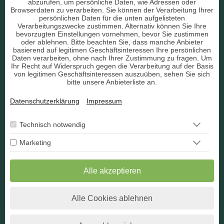
Liebe & Partnerschaft
abzurufen, um persönliche Daten, wie Adressen oder
Browserdaten zu verarbeiten. Sie können der Verarbeitung Ihrer
persönlichen Daten für die unten aufgelisteten
sonstige Bereiche
Verarbeitungszwecke zustimmen. Alternativ können Sie Ihre
bevorzugten Einstellungen vornehmen, bevor Sie zustimmen
AGB
oder ablehnen. Bitte beachten Sie, dass manche Anbieter
basierend auf legitimen Geschäftsinteressen Ihre persönlichen
Daten verarbeiten, ohne nach Ihrer Zustimmung zu fragen. Um
Ihr Recht auf Widerspruch gegen die Verarbeitung auf der Basis
von legitimen Geschäftsinteressen auszuüben, sehen Sie sich
bitte unsere Anbieterliste an.
Datenschutz
Datenschutzerklärung
Impressum
Impressum
Berater Bewerbung
Technisch notwendig
Marketing
Kontakt
Widerruf
Alle akzeptieren
Alle Cookies ablehnen
* Alle angegebenen Preise verstehen sich inkl. der jeweils
gültigen Umsatzsteuer.