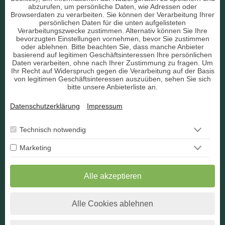
Liebe & Partnerschaft
abzurufen, um persönliche Daten, wie Adressen oder
Browserdaten zu verarbeiten. Sie können der Verarbeitung Ihrer
persönlichen Daten für die unten aufgelisteten
sonstige Bereiche
Verarbeitungszwecke zustimmen. Alternativ können Sie Ihre
bevorzugten Einstellungen vornehmen, bevor Sie zustimmen
AGB
oder ablehnen. Bitte beachten Sie, dass manche Anbieter
basierend auf legitimen Geschäftsinteressen Ihre persönlichen
Daten verarbeiten, ohne nach Ihrer Zustimmung zu fragen. Um
Ihr Recht auf Widerspruch gegen die Verarbeitung auf der Basis
von legitimen Geschäftsinteressen auszuüben, sehen Sie sich
bitte unsere Anbieterliste an.
Datenschutz
Datenschutzerklärung
Impressum
Impressum
Berater Bewerbung
Technisch notwendig
Marketing
Kontakt
Widerruf
Alle akzeptieren
Alle Cookies ablehnen
* Alle angegebenen Preise verstehen sich inkl. der jeweils
gültigen Umsatzsteuer.