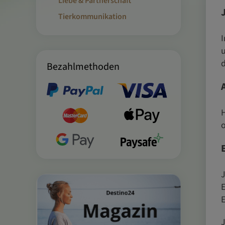
Liebe & Partnerschaft
Tierkommunikation
I
u
d
Bezahlmethoden
H
o
J
E
E
J