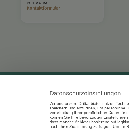
gerne unser
Kontaktformular
D
Tarot & K
estino
Datenschutzeinstellungen
24
Hellsehe
Wir und unsere Drittanbieter nutzen Techno
speichern und abzurufen, um persönliche D
Verarbeitung Ihrer persönlichen Daten für 
Astrologi
können Sie Ihre bevorzugten Einstellungen
dass manche Anbieter basierend auf legiti
Medium &
nach Ihrer Zustimmung zu fragen. Um Ihr R