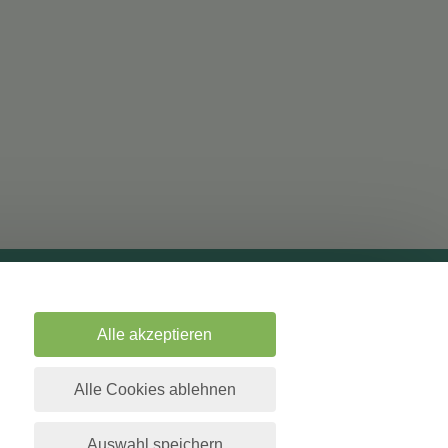
Datenschutz
Alle akzeptieren
Impressum
Alle Cookies ablehnen
Berater Bewerbung
Kontakt
Auswahl speichern