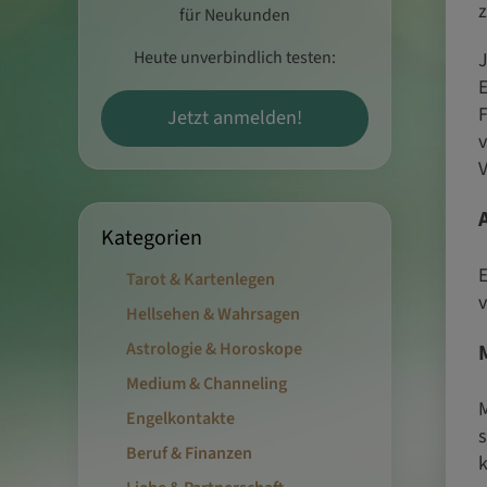
z
für Neukunden
Heute unverbindlich testen:
J
E
F
Jetzt anmelden!
v
V
Kategorien
E
Tarot & Kartenlegen
v
Hellsehen & Wahrsagen
Astrologie & Horoskope
Medium & Channeling
M
Engelkontakte
s
Beruf & Finanzen
k