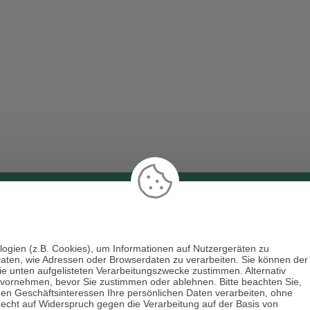
artenlegen
Beruf & Arbeitsleben
n & Wahrsagen
Liebe & Partnerschaft
logien (z.B. Cookies), um Informationen auf Nutzergeräten zu
aten, wie Adressen oder Browserdaten zu verarbeiten. Sie können der
die unten aufgelisteten Verarbeitungszwecke zustimmen. Alternativ
e & Horoskope
sonstige Bereiche
 vornehmen, bevor Sie zustimmen oder ablehnen. Bitte beachten Sie,
men Geschäftsinteressen Ihre persönlichen Daten verarbeiten, ohne
 Channeling
AGB
echt auf Widerspruch gegen die Verarbeitung auf der Basis von