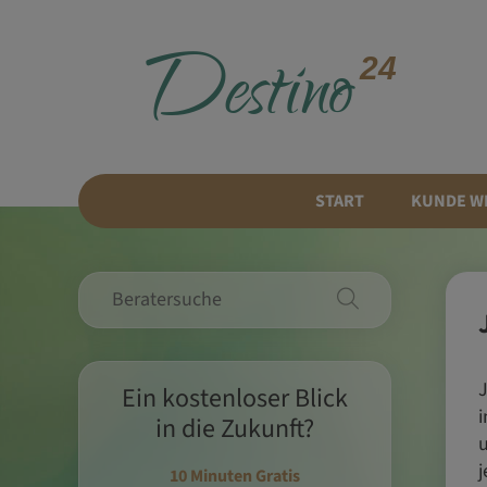
D
estino
24
START
KUNDE W
J
Ein kostenloser Blick
i
in die Zukunft?
u
j
10 Minuten Gratis