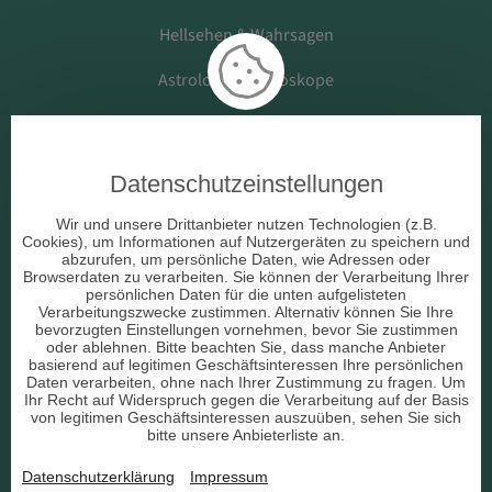
Hellsehen & Wahrsagen
Astrologie & Horoskope
Medium & Channeling
Datenschutzeinstellungen
Beruf & Arbeitsleben
Wir und unsere Drittanbieter nutzen Technologien (z.B.
Cookies), um Informationen auf Nutzergeräten zu speichern und
Liebe & Partnerschaft
abzurufen, um persönliche Daten, wie Adressen oder
Browserdaten zu verarbeiten. Sie können der Verarbeitung Ihrer
persönlichen Daten für die unten aufgelisteten
sonstige Bereiche
Verarbeitungszwecke zustimmen. Alternativ können Sie Ihre
bevorzugten Einstellungen vornehmen, bevor Sie zustimmen
AGB
oder ablehnen. Bitte beachten Sie, dass manche Anbieter
basierend auf legitimen Geschäftsinteressen Ihre persönlichen
Daten verarbeiten, ohne nach Ihrer Zustimmung zu fragen. Um
Ihr Recht auf Widerspruch gegen die Verarbeitung auf der Basis
von legitimen Geschäftsinteressen auszuüben, sehen Sie sich
bitte unsere Anbieterliste an.
Datenschutz
Datenschutzerklärung
Impressum
Impressum