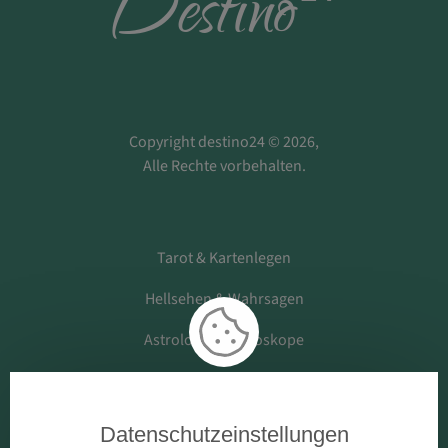
D
estino
Copyright destino24 © 2026,
Alle Rechte vorbehalten.
Tarot & Kartenlegen
Hellsehen & Wahrsagen
Astrologie & Horoskope
Medium & Channeling
Datenschutzeinstellungen