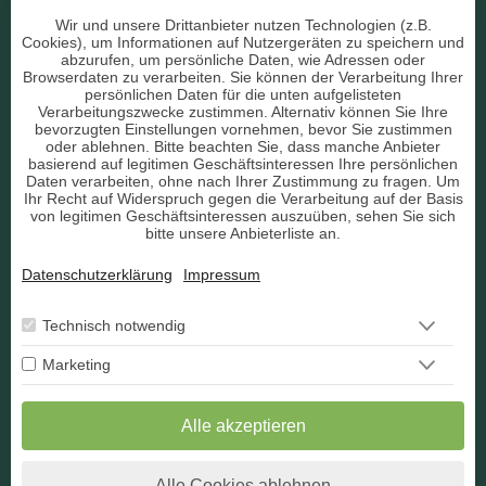
Beruf & Arbeitsleben
Wir und unsere Drittanbieter nutzen Technologien (z.B.
Cookies), um Informationen auf Nutzergeräten zu speichern und
Liebe & Partnerschaft
abzurufen, um persönliche Daten, wie Adressen oder
Browserdaten zu verarbeiten. Sie können der Verarbeitung Ihrer
persönlichen Daten für die unten aufgelisteten
sonstige Bereiche
Verarbeitungszwecke zustimmen. Alternativ können Sie Ihre
bevorzugten Einstellungen vornehmen, bevor Sie zustimmen
AGB
oder ablehnen. Bitte beachten Sie, dass manche Anbieter
basierend auf legitimen Geschäftsinteressen Ihre persönlichen
Daten verarbeiten, ohne nach Ihrer Zustimmung zu fragen. Um
Ihr Recht auf Widerspruch gegen die Verarbeitung auf der Basis
von legitimen Geschäftsinteressen auszuüben, sehen Sie sich
bitte unsere Anbieterliste an.
Datenschutz
Datenschutzerklärung
Impressum
Impressum
Berater Bewerbung
Technisch notwendig
Marketing
Kontakt
Widerruf
Alle akzeptieren
Alle Cookies ablehnen