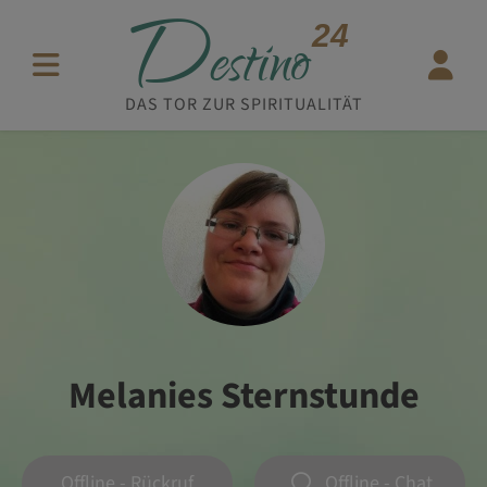
D
24
estino
DAS TOR ZUR SPIRITUALITÄT
Melanies Sternstunde
Offline - Rückruf
Offline - Chat