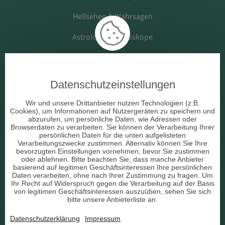
Hellsehen & Wahrsagen
Astrologie & Horoskope
Medium & Channeling
Datenschutzeinstellungen
Beruf & Arbeitsleben
Wir und unsere Drittanbieter nutzen Technologien (z.B.
Cookies), um Informationen auf Nutzergeräten zu speichern und
Liebe & Partnerschaft
abzurufen, um persönliche Daten, wie Adressen oder
Browserdaten zu verarbeiten. Sie können der Verarbeitung Ihrer
persönlichen Daten für die unten aufgelisteten
sonstige Bereiche
Verarbeitungszwecke zustimmen. Alternativ können Sie Ihre
bevorzugten Einstellungen vornehmen, bevor Sie zustimmen
AGB
oder ablehnen. Bitte beachten Sie, dass manche Anbieter
basierend auf legitimen Geschäftsinteressen Ihre persönlichen
Daten verarbeiten, ohne nach Ihrer Zustimmung zu fragen. Um
Ihr Recht auf Widerspruch gegen die Verarbeitung auf der Basis
von legitimen Geschäftsinteressen auszuüben, sehen Sie sich
bitte unsere Anbieterliste an.
Datenschutz
Datenschutzerklärung
Impressum
Impressum